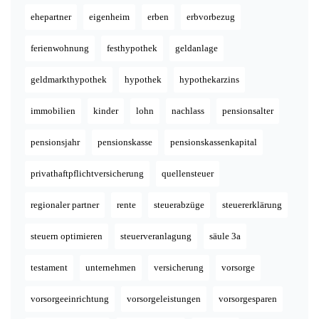
ehepartner
eigenheim
erben
erbvorbezug
ferienwohnung
festhypothek
geldanlage
geldmarkthypothek
hypothek
hypothekarzins
immobilien
kinder
lohn
nachlass
pensionsalter
pensionsjahr
pensionskasse
pensionskassenkapital
privathaftpflichtversicherung
quellensteuer
regionaler partner
rente
steuerabzüge
steuererklärung
steuern optimieren
steuerveranlagung
säule 3a
testament
unternehmen
versicherung
vorsorge
vorsorgeeinrichtung
vorsorgeleistungen
vorsorgesparen