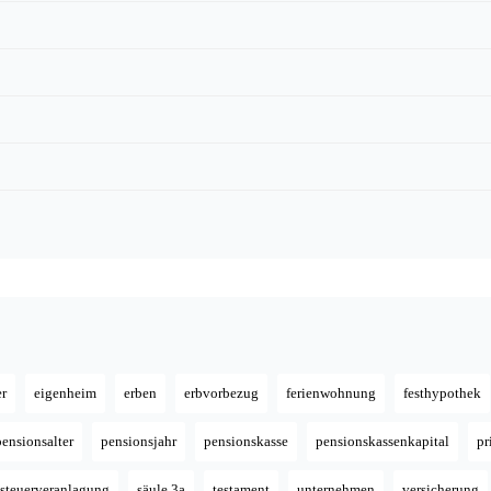
er
eigenheim
erben
erbvorbezug
ferienwohnung
festhypothek
pensionsalter
pensionsjahr
pensionskasse
pensionskassenkapital
pr
steuerveranlagung
säule 3a
testament
unternehmen
versicherung