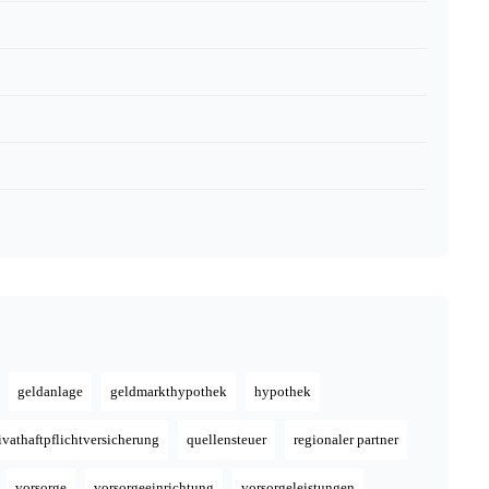
geldanlage
geldmarkthypothek
hypothek
ivathaftpflichtversicherung
quellensteuer
regionaler partner
vorsorge
vorsorgeeinrichtung
vorsorgeleistungen