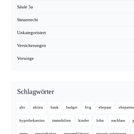
Säule 3a
Steuerrecht
Unkategorisiert
Versicherungen
Vorsorge
Schlagwörter
ahv
aktien
bank
budget
bvg
ehepaar
ehepartn
hypothekarzins
immobilien
kinder
lohn
nachlass
rente
steuerabzüge
steuererklärung
steuern optimieren