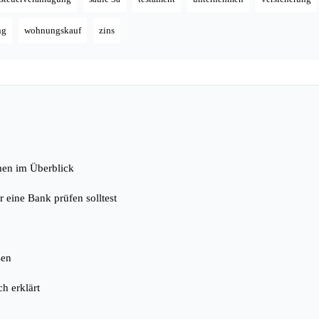
ng
wohnungskauf
zins
men im Überblick
 eine Bank prüfen solltest
sen
h erklärt