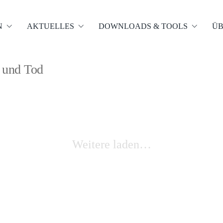
N
AKTUELLES
DOWNLOADS & TOOLS
ÜB
t und Tod
Weitere laden…