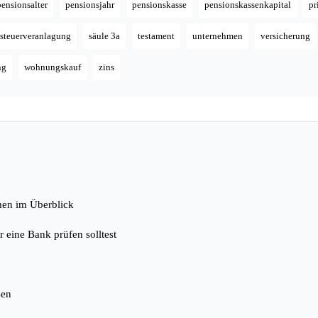
pensionsalter
pensionsjahr
pensionskasse
pensionskassenkapital
pr
steuerveranlagung
säule 3a
testament
unternehmen
versicherung
ng
wohnungskauf
zins
men im Überblick
 eine Bank prüfen solltest
sen