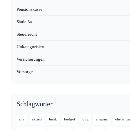
Pensionskasse
Säule 3a
Steuerrecht
Unkategorisiert
Versicherungen
Vorsorge
Schlagwörter
ahv
aktien
bank
budget
bvg
ehepaar
ehepartn