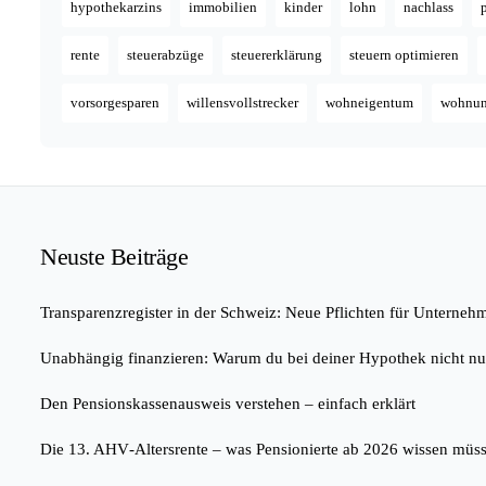
hypothekarzins
immobilien
kinder
lohn
nachlass
rente
steuerabzüge
steuererklärung
steuern optimieren
vorsorgesparen
willensvollstrecker
wohneigentum
wohnu
Neuste Beiträge
Transparenzregister in der Schweiz: Neue Pflichten für Unterneh
Unabhängig finanzieren: Warum du bei deiner Hypothek nicht nur
Den Pensionskassenausweis verstehen – einfach erklärt
Die 13. AHV‑Altersrente – was Pensionierte ab 2026 wissen müs