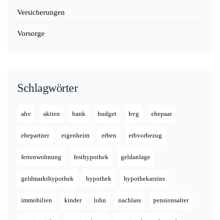
Versicherungen
Vorsorge
Schlagwörter
ahv
aktien
bank
budget
bvg
ehepaar
ehepartner
eigenheim
erben
erbvorbezug
ferienwohnung
festhypothek
geldanlage
geldmarkthypothek
hypothek
hypothekarzins
immobilien
kinder
lohn
nachlass
pensionsalter