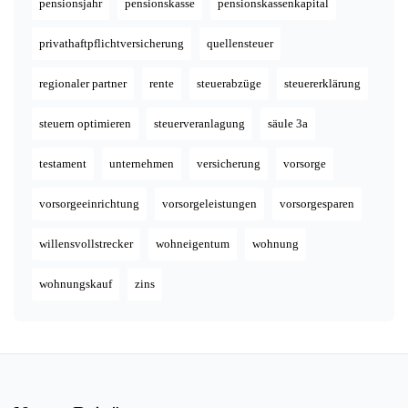
pensionsjahr
pensionskasse
pensionskassenkapital
privathaftpflichtversicherung
quellensteuer
regionaler partner
rente
steuerabzüge
steuererklärung
steuern optimieren
steuerveranlagung
säule 3a
testament
unternehmen
versicherung
vorsorge
vorsorgeeinrichtung
vorsorgeleistungen
vorsorgesparen
willensvollstrecker
wohneigentum
wohnung
wohnungskauf
zins