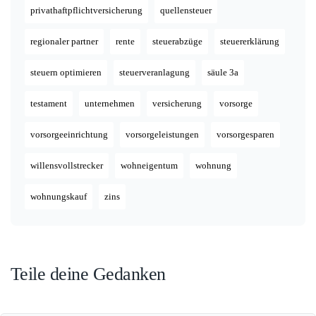
privathaftpflichtversicherung
quellensteuer
regionaler partner
rente
steuerabzüge
steuererklärung
steuern optimieren
steuerveranlagung
säule 3a
testament
unternehmen
versicherung
vorsorge
vorsorgeeinrichtung
vorsorgeleistungen
vorsorgesparen
willensvollstrecker
wohneigentum
wohnung
wohnungskauf
zins
Teile deine Gedanken