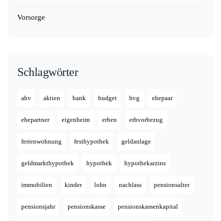
Vorsorge
Schlagwörter
ahv
aktien
bank
budget
bvg
ehepaar
ehepartner
eigenheim
erben
erbvorbezug
ferienwohnung
festhypothek
geldanlage
geldmarkthypothek
hypothek
hypothekarzins
immobilien
kinder
lohn
nachlass
pensionsalter
pensionsjahr
pensionskasse
pensionskassenkapital