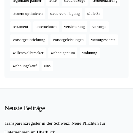
regionaler partner
rente
steuerabzüge
steuererklärung
steuern optimieren
steuerveranlagung
säule 3a
testament
unternehmen
versicherung
vorsorge
vorsorgeeinrichtung
vorsorgeleistungen
vorsorgesparen
willensvollstrecker
wohneigentum
wohnung
wohnungskauf
zins
Neuste Beiträge
Transparenzregister in der Schweiz: Neue Pflichten für
Unternehmen im Überblick