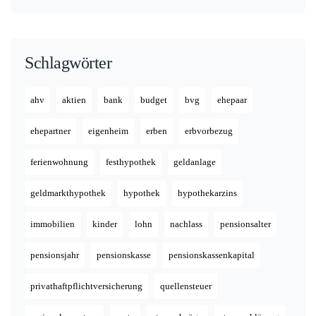
Schlagwörter
ahv
aktien
bank
budget
bvg
ehepaar
ehepartner
eigenheim
erben
erbvorbezug
ferienwohnung
festhypothek
geldanlage
geldmarkthypothek
hypothek
hypothekarzins
immobilien
kinder
lohn
nachlass
pensionsalter
pensionsjahr
pensionskasse
pensionskassenkapital
privathaftpflichtversicherung
quellensteuer