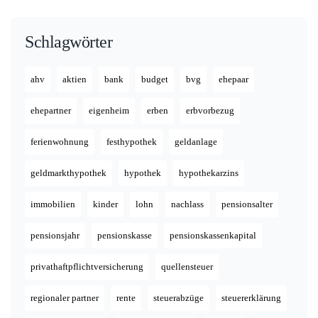
Schlagwörter
ahv
aktien
bank
budget
bvg
ehepaar
ehepartner
eigenheim
erben
erbvorbezug
ferienwohnung
festhypothek
geldanlage
geldmarkthypothek
hypothek
hypothekarzins
immobilien
kinder
lohn
nachlass
pensionsalter
pensionsjahr
pensionskasse
pensionskassenkapital
privathaftpflichtversicherung
quellensteuer
regionaler partner
rente
steuerabzüge
steuererklärung