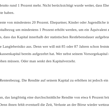
 brutto rund 1 Prozent mehr. Nicht berücksichtigt wurde weiter, dass E
te haben.
ente von mindestens 20 Prozent. Ehepartner, Kinder oder Jugendliche in
italbezug um mindestens 1 Prozent erhöht werden, um ein Äquivalent zur
, dass das Kapital innerhalb der statistischen Restlebensdauer aufgebra
he Langleberisiko aus. Denn wer will mit 85 oder 87 Jahren schon festst
assenkapital bereits aufgezehrt hat. Wer nebst seinem Vorsorgekapital 
höhen müssen. Oder man senkt den Kapitalverzehr.
Rentenbezug. Die Rendite auf seinem Kapital zu erhöhen ist jedoch ein 
 an, das langfristig eine durchschnittliche Rendite von etwa 6 Prozent b
 ihnen fehlt eventuell die Zeit, Verluste an der Börse wieder wettzum