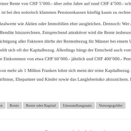
aft einer Rente von CHF 5’000.- über zehn Jahre auf rund CHF 4’500.- sc
 ist bei den notorisch klammen Pensionskassen künftig kaum zu rechne
 Realwerte wie Aktien oder Immobilien eher ausgleichen. Dennoch: Wer au
 Rendite hinzurechnen. Entsprechend attraktiver wird die Rente insbe
ichtigung aller Faktoren dürfte der Rentenbezug für Männer bei einem
mpfiehlt sich oft der Kapitalbezug. Allerdings hängt der Entscheid auch
are Einkommen von etwa CHF 60’000.- jährlich und CHF 400’000.- Pensi
 mehr als 1 Million Franken lohnt sich meist der reine Kapitalbezug.
dürfnisse, Ehepartner und Kinder sowie das Langleberisiko abzusichern.
en
Rente
Rente oder Kapital
Umwandlungssatz
Vorsorgegelder