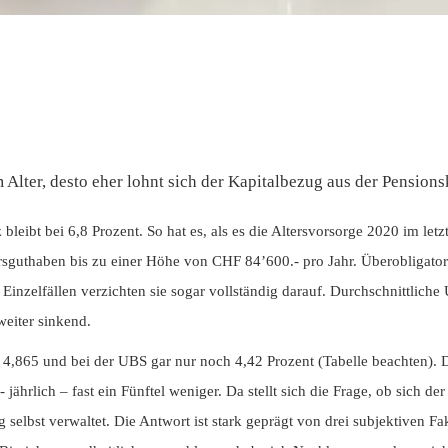
lter, desto eher lohnt sich der Kapitalbezug aus der Pensions
eibt bei 6,8 Prozent. So hat es, als es die Altersvorsorge 2020 im le
Altersguthaben bis zu einer Höhe von CHF 84’600.- pro Jahr. Überobliga
nzelfällen verzichten sie sogar vollständig darauf. Durchschnittlich
eiter sinkend.
e 4,865 und bei der UBS gar nur noch 4,42 Prozent (Tabelle beachten). 
 jährlich – fast ein Fünftel weniger. Da stellt sich die Frage, ob sich 
ig selbst verwaltet. Die Antwort ist stark geprägt von drei subjektiven